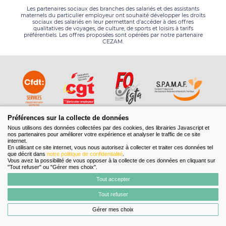
Les partenaires sociaux des branches des salariés et des assistants
maternels du particulier employeur ont souhaité développer les droits
sociaux des salariés en leur permettant d'accéder à des offres
qualitatives de voyages, de culture, de sports et loisirs à tarifs
préférentiels. Les offres proposées sont opérées par notre partenaire
CEZAM.
Préférences sur la collecte de données
Nous utilisons des données collectées par des cookies, des librairies Javascript et
nos partenaires pour améliorer votre expérience et analyser le traffic de ce site
internet.
En utilisant ce site internet, vous nous autorisez à collecter et traiter ces données tel
que décrit dans
notre politique de confidentialité
.
Vous avez la possibilité de vous opposer à la collecte de ces données en cliquant sur
"Tout refuser" ou "Gérer mes choix".
Tout accepter
CGU
Mentions légales
Contact
Données personnelles
FAQ
Tout refuser
Gérer mes choix